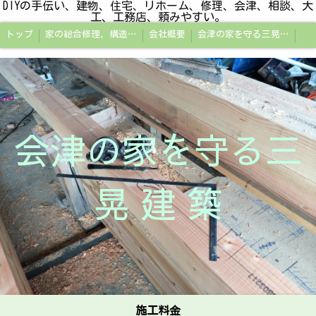
DIYの手伝い、建物、住宅、リホーム、修理、会津、相談、大
工、工務店、頼みやすい。
トップ
家の総合修理、構造改修工事、小規模リホーム、補助金申請、会津若松市
会社概要
会津の家を守る三晃建築
会津の家を守る三
晃 建 築
施工料金